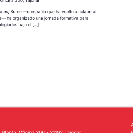
 Oficina 306, Tajonar
lunes, Surne —compañía que ha vuelto a colaborar
ra— ha organizado una jornada formativa para
legiados bajo el […]
a
ª Planta, Oficina 306 - 31192 Tajonar