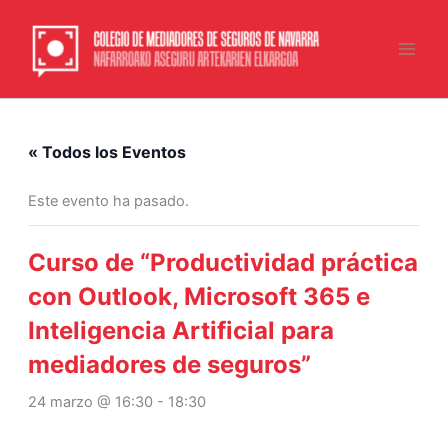
Ir
Main
al
Men
contenido
« Todos los Eventos
Este evento ha pasado.
Curso de “Productividad práctica
con Outlook, Microsoft 365 e
Inteligencia Artificial para
mediadores de seguros”
24 marzo @ 16:30
-
18:30