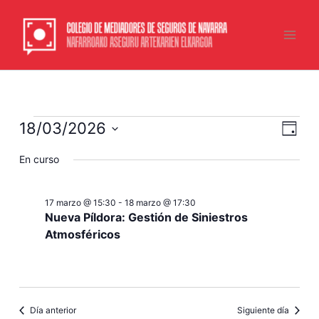
Ir
Main
al
Men
contenido
Eventos
18/03/2026
Navegac
Naveg
Día
en
de
de
Selecciona
18
En curso
vistas
vistas
la
fecha.
marzo
de
2026
Event
17 marzo @ 15:30
-
18 marzo @ 17:30
Nueva Píldora: Gestión de Siniestros
Atmosféricos
Día anterior
Siguiente día