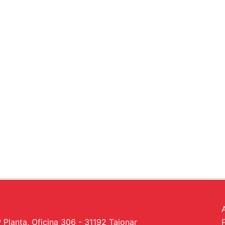
a
ª Planta, Oficina 306 - 31192 Tajonar