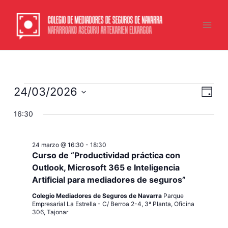
Ir
Main
al
Men
contenido
Eventos
24/03/2026
Navegac
Naveg
Día
en
de
de
Selecciona
24
16:30
vistas
vistas
la
fecha.
marzo
de
2026
Event
24 marzo @ 16:30
-
18:30
Curso de “Productividad práctica con
Outlook, Microsoft 365 e Inteligencia
Artificial para mediadores de seguros”
Colegio Mediadores de Seguros de Navarra
Parque
Empresarial La Estrella - C/ Berroa 2-4, 3ª Planta, Oficina
306, Tajonar